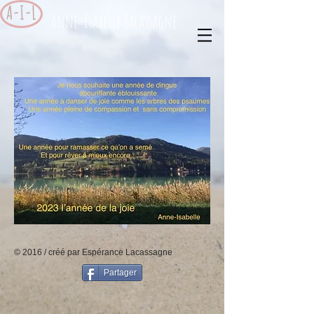
A-I-L
Anne-Isabelle Lacassagne
© 2016 / créé par Espérance Lacassagne
Partager